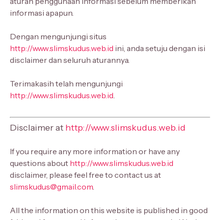
aturan penggunaan informasi sebelum memberikan
informasi apapun.
Dengan mengunjungi situs
http://www.slimskudus.web.id
ini, anda setuju dengan isi
disclaimer dan seluruh aturannya.
Terimakasih telah mengunjungi
http://www.slimskudus.web.id
.
Disclaimer at
http://www.slimskudus.web.id
If you require any more information or have any
questions about
http://www.slimskudus.web.id
disclaimer, please feel free to contact us at
slimskudus@gmail.com
.
All the information on this website is published in good