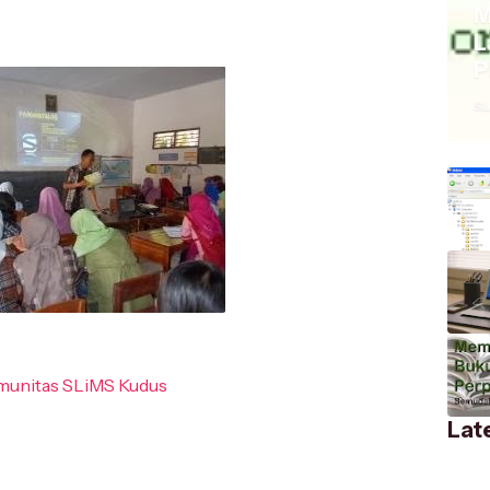
M
L
P
SL
Lat