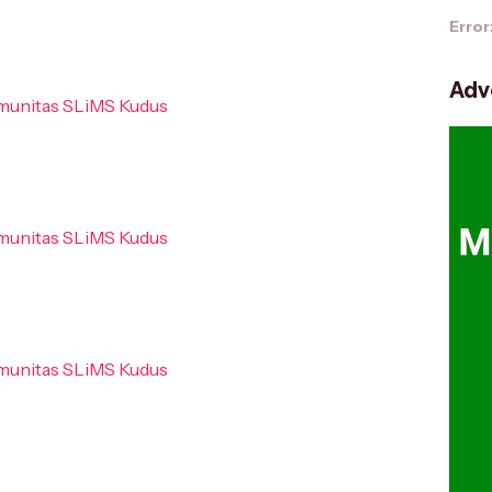
Error
Adv