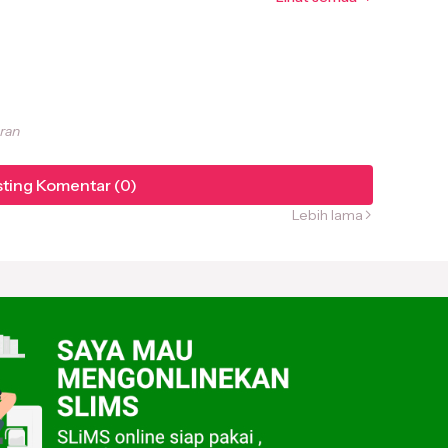
aran
ting Komentar (0)
Lebih lama