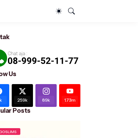
tak
low Us
k
259k
89k
1.73m
ular Posts
GOSLIMS