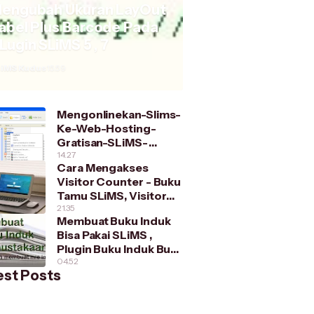
engubah Ukuran LayOut
abel Plus Barcode Pada
Lugin SLiMS 5 , 7
iMS Kudus
15.59
Mengonlinekan-Slims-
Ke-Web-Hosting-
Gratisan-SLiMS-
Kudus/
14.27
Cara Mengakses
Visitor Counter - Buku
Tamu SLiMS, Visitor
Counter Series 1
21.35
Membuat Buku Induk
Bisa Pakai SLiMS ,
Plugin Buku Induk Buat
SLiMS 7 dan SLiMS 5
04.52
est Posts