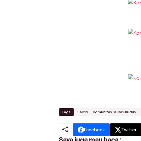
Tags:
Galeri
Komunitas SLiMS Kudus
Facebook
Twitter
Saya juga mau baca :