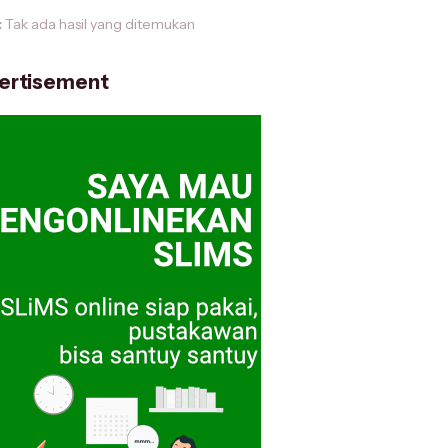
:
Tak ada hasil yang ditemukan
ertisement