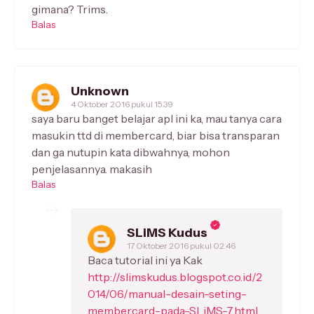
gimana? Trims.
Balas
Unknown
4 Oktober 2016 pukul 15.39
saya baru banget belajar apl ini ka, mau tanya cara
masukin ttd di membercard, biar bisa transparan
dan ga nutupin kata dibwahnya, mohon
penjelasannya. makasih
Balas
SLiMS Kudus
17 Oktober 2016 pukul 02.46
Baca tutorial ini ya Kak
http://slimskudus.blogspot.co.id/2
014/06/manual-desain-seting-
membercard-pada-SLiMS-7.html