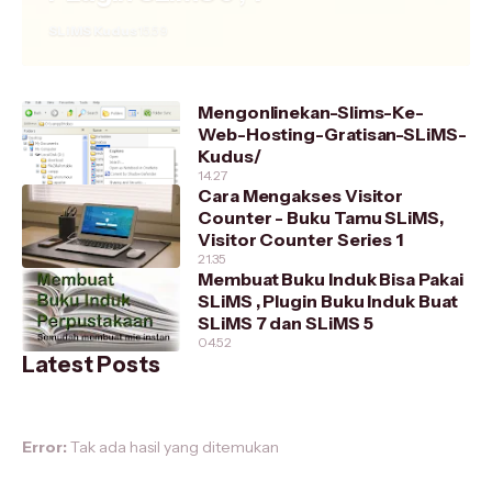
SLiMS Kudus
15.59
Mengonlinekan-Slims-Ke-
Web-Hosting-Gratisan-SLiMS-
Kudus/
14.27
Cara Mengakses Visitor
Counter - Buku Tamu SLiMS,
Visitor Counter Series 1
21.35
Membuat Buku Induk Bisa Pakai
SLiMS , Plugin Buku Induk Buat
SLiMS 7 dan SLiMS 5
04.52
Latest Posts
Error:
Tak ada hasil yang ditemukan