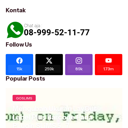
Kontak
Follow Us
15k
259k
89k
1.73m
Popular Posts
GOSLIMS
Mengubah Ukuran LayOut
Label Plus Barcode Pada
PLugin SLiMS 5 , 7