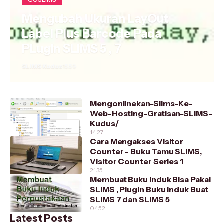
Mengubah Ukuran LayOut
Label Plus Barcode Pada
PLugin SLiMS 5 , 7
SLiMS Kudus
15.59
Mengonlinekan-Slims-Ke-
Web-Hosting-Gratisan-SLiMS-
Kudus/
14.27
Cara Mengakses Visitor
Counter - Buku Tamu SLiMS,
Visitor Counter Series 1
21.35
Membuat Buku Induk Bisa Pakai
SLiMS , Plugin Buku Induk Buat
SLiMS 7 dan SLiMS 5
04.52
Latest Posts