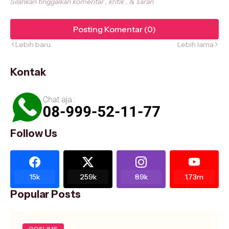
Silahkan tinggalkan komentar , kritik , & saran
Posting Komentar (0)
Lebih baru
Lebih lama
Kontak
Follow Us
15k
259k
89k
1.73m
Popular Posts
GOSLIMS