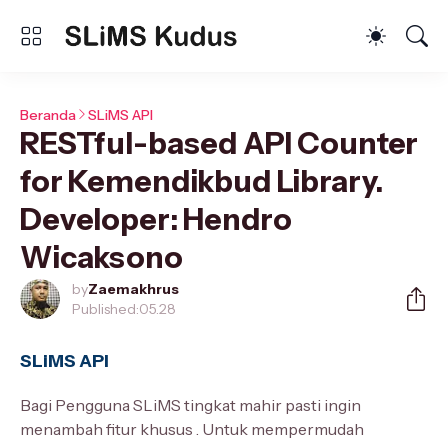
Beranda
SLiMS API
RESTful-based API Counter
for Kemendikbud Library.
Developer: Hendro
Wicaksono
by
Zaemakhrus
Published:
05.28
SLiMS API
Bagi Pengguna SLiMS tingkat mahir pasti ingin
menambah fitur khusus . Untuk mempermudah