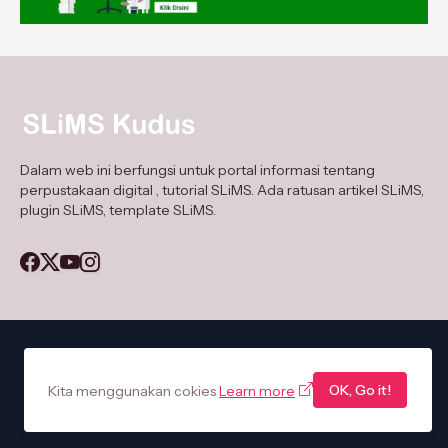
Dalam web ini berfungsi untuk portal informasi tentang
perpustakaan digital , tutorial SLiMS. Ada ratusan artikel SLiMS,
plugin SLiMS, template SLiMS.
Home
About Us
Privacy Policy
Contact Us
ToS
OK, Go it!
Kita menggunakan cokies
Learn more
Design by -
Zaemakhrus