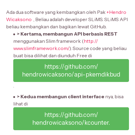
Ada dua software yang kembangkan oleh Pak
+Hendro
Wicaksono
, Beliau adalah developer SLiMS. SLiMS API
beliau kembangkan dan bagikan lewat GitHub.
> Kertama, membangun API berbasis REST
menggunakan Slim framework (
http://
www.slimframewor
k.com/
). Source code yang beliau
buat bisa dilihat dan diunduh Free di
https://
github.com/
hendrowicaksono/
api-pkemdikbud
.
> Kedua membangun client interface
nya, bisa
lihat di
https://
github.com/
hendrowicaksono/
kcounter
.