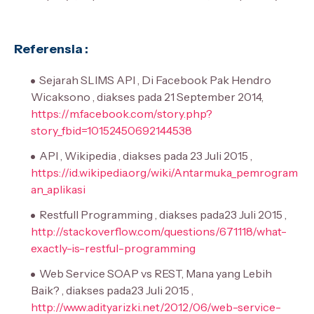
Referensia :
Sejarah SLIMS API , Di Facebook Pak Hendro
Wicaksono , diakses pada
21 September 2014,
https://m.facebook.com/story.php?
story_fbid=10152450692144538
API , Wikipedia , diakses pada 23 Juli 2015 ,
https://id.wikipedia.org/wiki/Antarmuka_pemrogram
an_aplikasi
Restfull Programming , diakses pada23 Juli 2015 ,
http://stackoverflow.com/questions/671118/what-
exactly-is-restful-programming
Web Service SOAP vs REST, Mana yang Lebih
Baik? , diakses pada23 Juli 2015 ,
http://www.adityarizki.net/2012/06/web-service-