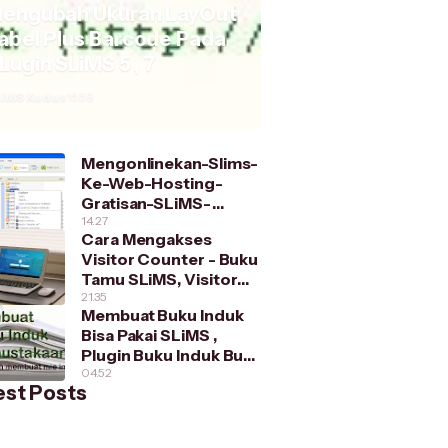
engubah Ukuran LayOut
abel Plus Barcode Pada
Lugin SLiMS 5 , 7
iMS Kudus
15.59
Mengonlinekan-Slims-
Ke-Web-Hosting-
Gratisan-SLiMS-
Kudus/
14.27
Cara Mengakses
Visitor Counter - Buku
Tamu SLiMS, Visitor
Counter Series 1
21.35
Membuat Buku Induk
Bisa Pakai SLiMS ,
Plugin Buku Induk Buat
SLiMS 7 dan SLiMS 5
04.52
est Posts