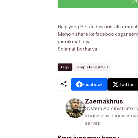
Do
Bagi yang Belum bisa install templa
Mohon share ke facebook agar se
menikmati nya
Selamat berkarya.
Tags:
Template SLiMS 8
Facebook
Twitter
Zaemakhrus
System Administrator 
konfigurasi Linux serve
server.
Saya juga mau baca :