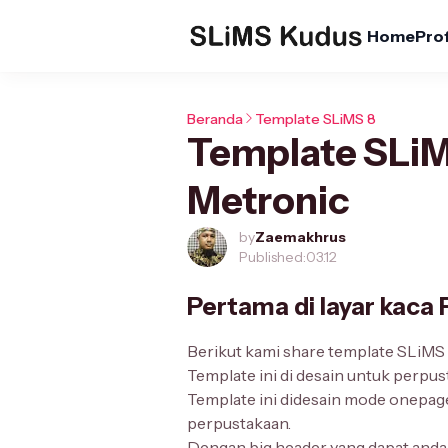
Home
Prof
Beranda
Template SLiMS 8
Template SLiM
Metronic
by
Zaemakhrus
Published:
03.12
Pertama di layar kaca
Berikut kami share template SLiMS 
Template ini di desain untuk perp
Template ini didesain mode onepage
perpustakaan.
Dengan big header yang dapat and