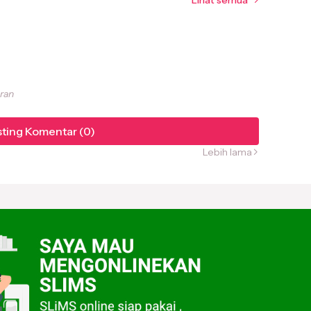
Lihat semua
aran
ting Komentar (0)
Lebih lama