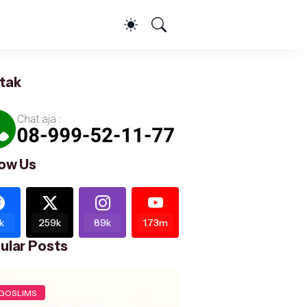
tak
low Us
k
259k
89k
1.73m
ular Posts
GOSLIMS