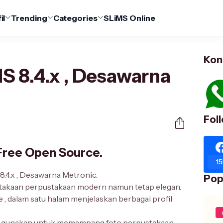
il
Trending
Categories
SLiMS Online
Kon
S 8.4.x , Desawarna
Fol
 Free Open Source.
15
8.4.x , Desawarna Metronic.
Pop
ustakaan perpustakaan modern namun tetap elegan.
 , dalam satu halam menjelaskan berbagai profil
a gunakan untuk memampang foto perpustakaan