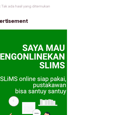
:
Tak ada hasil yang ditemukan
ertisement