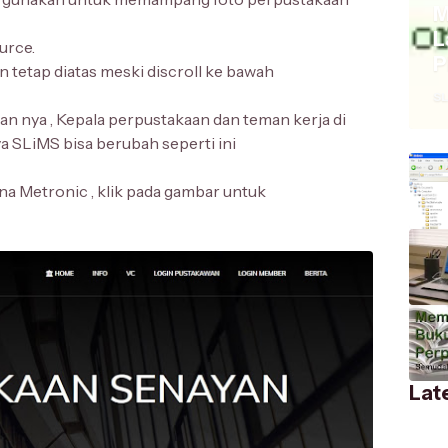
M
L
urce.
P
n tetap diatas meski discroll ke bawah
SL
n nya , Kepala perpustakaan dan teman kerja di
a SLiMS bisa berubah seperti ini
a Metronic , klik pada gambar untuk
Lat