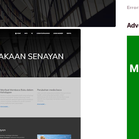
Error
Adv