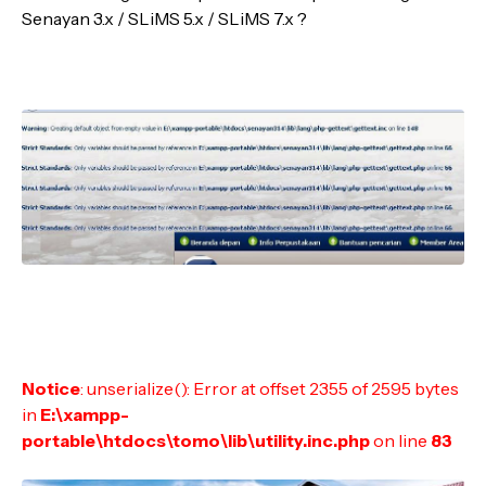
Senayan 3.x / SLiMS 5.x / SLiMS 7.x ?
Notice
: unserialize(): Error at offset 2355 of 2595 bytes
in
E:\xampp-
portable\htdocs\tomo\lib\utility.inc.php
on line
83