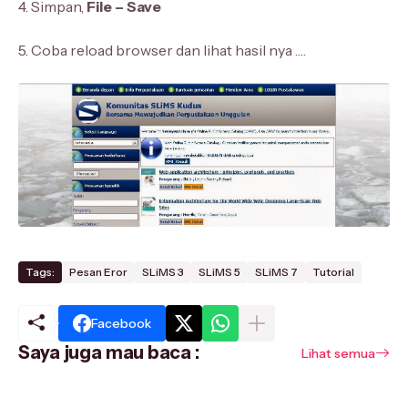
4. Simpan,
File – Save
5. Coba reload browser dan lihat hasil nya ….
Tags:
Pesan Eror
SLiMS 3
SLiMS 5
SLiMS 7
Tutorial
Facebook
Saya juga mau baca :
Lihat semua